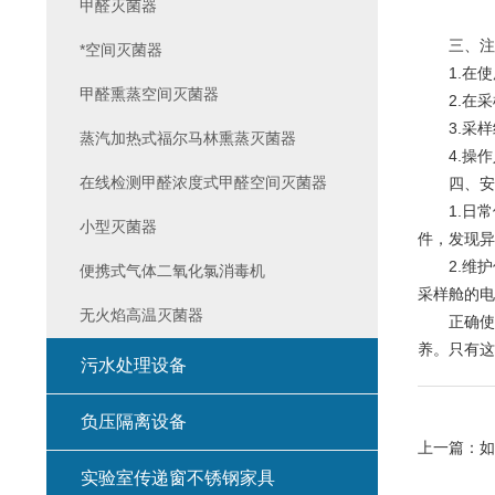
甲醛灭菌器
三、注
*空间灭菌器
1.在使
甲醛熏蒸空间灭菌器
2.在采
3.采样
蒸汽加热式福尔马林熏蒸灭菌器
4.操作
在线检测甲醛浓度式甲醛空间灭菌器
四、安
1.日常
小型灭菌器
件，发现异
2.维护
便携式气体二氧化氯消毒机
采样舱的电
无火焰高温灭菌器
正确使用
养。只有这
污水处理设备
负压隔离设备
上一篇：
如
实验室传递窗不锈钢家具