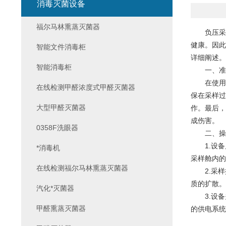
消毒灭菌设备
福尔马林熏蒸灭菌器
负压采样
健康。因此
智能文件消毒柜
详细阐述。
智能消毒柜
一、准
在使用
在线检测甲醛浓度式甲醛灭菌器
保在采样过
大型甲醛灭菌器
作。最后，
成伤害。
0358F洗眼器
二、操
1.设备
*消毒机
采样舱内的
在线检测福尔马林熏蒸灭菌器
2.采样
质的扩散。
汽化*灭菌器
3.设备
甲醛熏蒸灭菌器
的供电系统