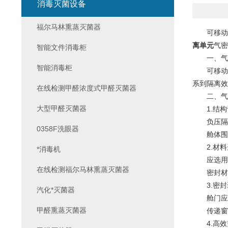
消毒灭菌设备
福尔马林熏蒸灭菌器
可移动式
离单元
气密
智能文件消毒柜
一、气密
智能消毒柜
可移动式
系到隔离效
在线检测甲醛浓度式甲醛灭菌器
二、气密
大型甲醛灭菌器
1.结构
负压隔离
0358F洗眼器
舱体围护
2.材料
*消毒机
应选用具
在线检测福尔马林熏蒸灭菌器
密封材料
3.密封
汽化*灭菌器
舱门应采
甲醛熏蒸灭菌器
传递窗等
4.高效