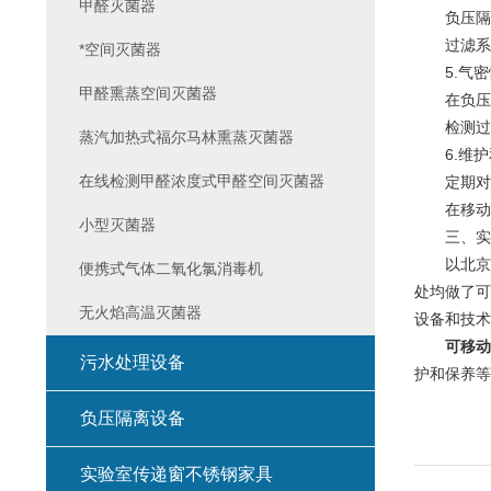
甲醛灭菌器
负压隔离
过滤系统
*空间灭菌器
5.气密
甲醛熏蒸空间灭菌器
在负压隔
检测过程
蒸汽加热式福尔马林熏蒸灭菌器
6.维护
在线检测甲醛浓度式甲醛空间灭菌器
定期对负
在移动或
小型灭菌器
三、实
以北京克
便携式气体二氧化氯消毒机
处均做了可
无火焰高温灭菌器
设备和技术
可移动
污水处理设备
护和保养等
负压隔离设备
实验室传递窗不锈钢家具