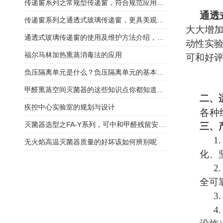
传递窗系列之常规型传递窗，符合规范应用广泛！
通透
传递窗系列之通透式玻璃传递窗，更具美观大气！
大大增
通透式玻璃传递窗的使用及维护方法介绍，看完受益匪浅！
动性实
福尔马林加热熏蒸消毒法的应用
可和好
负压隔离单元是什么？负压隔离单元的基本功能及使用有哪些？
甲醛熏蒸空间灭菌器的这些知识点你都知道吗？
二、
疾控中心实验室的规划与设计
各种
灭菌器选型之FA-Y系列，可中和甲醛残留安全有保障！
三、
1
无火焰高温灭菌器质量的好坏该如何辨别呢
化、
2
全可
3
4